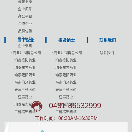
荣誉资质
企业风采
办公平台
合作企业
品牌优势
宣传简介
旗下企业
招贤纳士
联系我们
企业架构
（商业）销售总公司
（商业）销售总公司
联系我们
均泰盛阳药业
均泰盛阳药业
均泰东方药业
均泰东方药业
均泰隆阳药业
均泰隆阳药业
海南均泽药业
海南均泽药业
天津三延医药
天津三延医药
辽泰药业
辽泰药业
0431-86532999
均泰东方制药
均泰东方制药
三延精密机械
三延精密机械
工作时间：
08:30AM-16:30PM