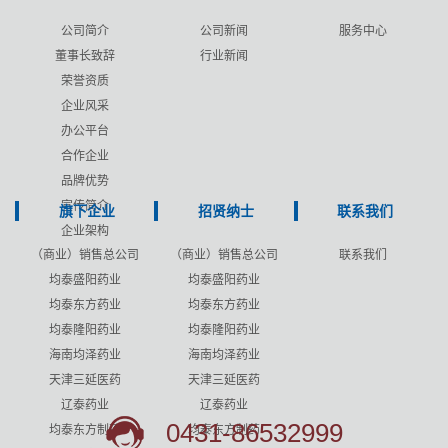
公司简介
公司新闻
服务中心
董事长致辞
行业新闻
荣誉资质
企业风采
办公平台
合作企业
品牌优势
宣传简介
旗下企业
招贤纳士
联系我们
企业架构
（商业）销售总公司
（商业）销售总公司
联系我们
均泰盛阳药业
均泰盛阳药业
均泰东方药业
均泰东方药业
均泰隆阳药业
均泰隆阳药业
海南均泽药业
海南均泽药业
天津三延医药
天津三延医药
辽泰药业
辽泰药业
0431-86532999
均泰东方制药
均泰东方制药