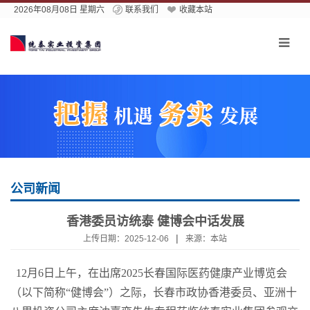
2026年08月08日 星期六
联系我们
收藏本站
公司新闻
香港委员访统泰 健博会中话发展
|
上传日期：2025-12-06
来源：本站
12月6日上午，在出席2025长春国际医药健康产业博览会
（以下简称“健博会”）之际，长春市政协香港委员、亚洲十