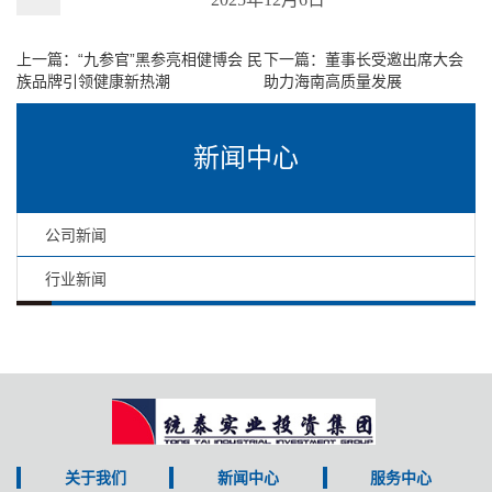
上一篇：“九参官”黑参亮相健博会 民
下一篇：董事长受邀出席大会
族品牌引领健康新热潮
助力海南高质量发展
新闻中心
公司新闻
行业新闻
关于我们
新闻中心
服务中心