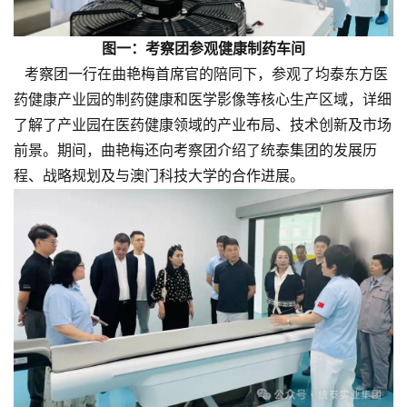
图一：考察团参观健康制药车间
考察团一行在曲艳梅首席官的陪同下，参观了均泰东方医
药健康产业园的制药健康和医学影像等核心生产区域，详细
了解了产业园在医药健康领域的产业布局、技术创新及市场
前景。期间，曲艳梅还向考察团介绍了统泰集团的发展历
程、战略规划及与澳门科技大学的合作进展。