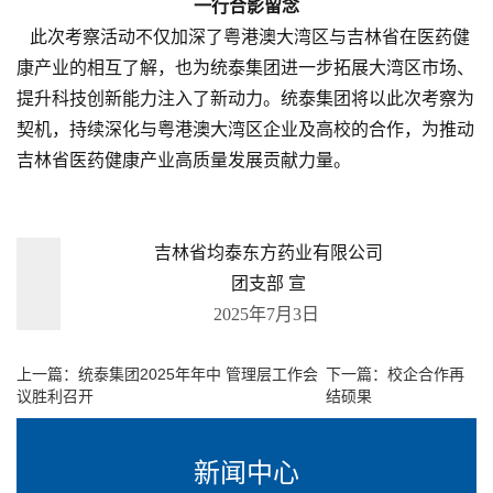
一行合影留念
此次考察活动不仅加深了粤港澳大湾区与吉林省在医药健
康产业的相互了解，也为统泰集团进一步拓展大湾区市场、
提升科技创新能力注入了新动力。统泰集团将以此次考察为
契机，持续深化与粤港澳大湾区企业及高校的合作，为推动
吉林省医药健康产业高质量发展贡献力量。
吉林省均泰东方药业有限公司
团支部 宣
2025年7月3日
上一篇：统泰集团2025年年中 管理层工作会
下一篇：校企合作再
议胜利召开
结硕果
新闻中心