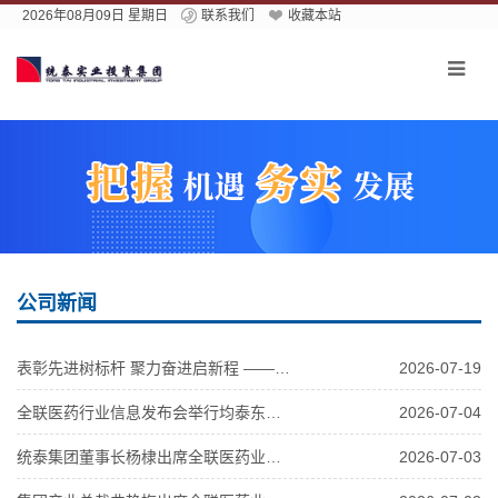
2026年08月09日 星期日
联系我们
收藏本站
公司新闻
表彰先进树标杆 聚力奋进启新程 ——统泰集团隆重召开达标表彰大会
2026-07-19
全联医药行业信息发布会举行均泰东方药业擘画人参全产业链蓝图
2026-07-04
统泰集团董事长杨棣出席全联医药业商会成立二十年庆典暨会议
2026-07-03