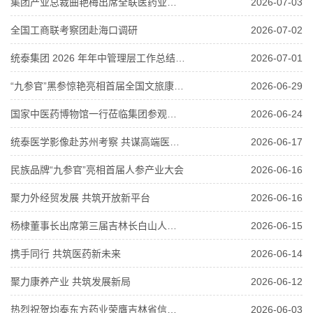
集团产业总裁曲艳梅出席全联医药业商会大会
2026-07-03
全国工商联考察团赴海口调研
2026-07-02
统泰集团 2026 年年中管理层工作总结会议圆满召开
2026-07-01
“九参官”黑参惊艳亮相首届全国文旅康养大集
2026-06-29
国家中医药博物馆一行莅临集团参观调研
2026-06-24
统泰医学影像赴苏州考察 共谋高端医疗器械产业合作
2026-06-17
民族品牌“九参官”亮相首届人参产业大会
2026-06-16
聚力外经贸发展 共筑开放新平台
2026-06-16
杨棣董事长出席第三届吉林长白山人参健康（上海）大会并作主题演讲
2026-06-15
携手同行 共筑医药新未来
2026-06-14
聚力康养产业 共筑发展新局
2026-06-12
热烈祝贺均泰东方药业荣膺吉林省信促会副会长单位
2026-06-03